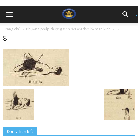
Trang chủ
Phương pháp dưỡng sinh đối với thời kỳ mãn kinh
8
8
Đơn vị liên kết