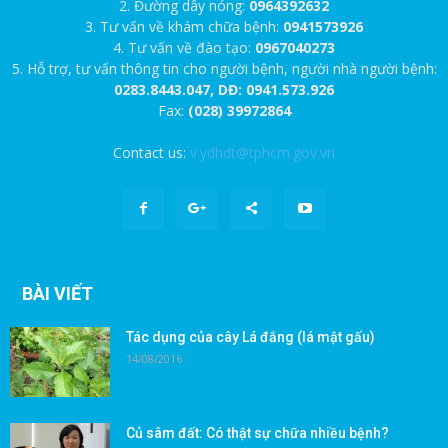
2. Đường dây nóng:
0964392632
3. Tư vấn về khám chữa bệnh:
0941573926
4. Tư vấn về đào tạo:
0967040273
5. Hỗ trợ, tư vấn thông tin cho người bệnh, người nhà người bệnh:
0283.8443.047, DĐ: 0941.573.926
Fax:
(028) 39972864
Contact us:
v.ydhdt@tphcm.gov.vn
BÀI VIẾT
Tác dụng của cây Lá đắng (lá mật gấu)
14/08/2016
Củ sâm đất: Có thật sự chữa nhiều bệnh?