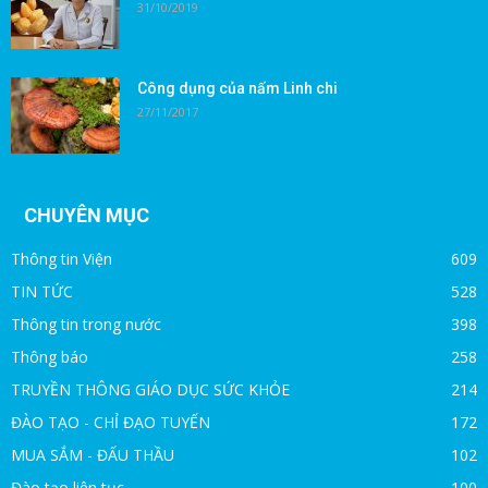
31/10/2019
Công dụng của nấm Linh chi
27/11/2017
CHUYÊN MỤC
Thông tin Viện
609
TIN TỨC
528
Thông tin trong nước
398
Thông báo
258
TRUYỀN THÔNG GIÁO DỤC SỨC KHỎE
214
ĐÀO TẠO - CHỈ ĐẠO TUYẾN
172
MUA SẮM - ĐẤU THẦU
102
Đào tạo liên tục
100