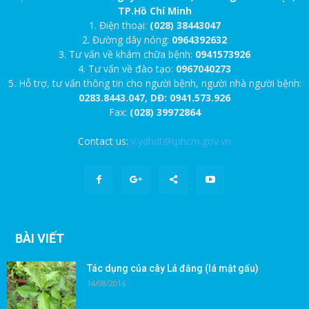
TP.Hồ Chí Minh
1. Điện thoại:
(028) 38443047
2. Đường dây nóng:
0964392632
3. Tư vấn về khám chữa bệnh:
0941573926
4. Tư vấn về đào tạo:
0967040273
5. Hỗ trợ, tư vấn thông tin cho người bệnh, người nhà người bệnh:
0283.8443.047, DĐ: 0941.573.926
Fax:
(028) 39972864
Contact us:
v.ydhdt@tphcm.gov.vn
BÀI VIẾT
Tác dụng của cây Lá đắng (lá mật gấu)
14/08/2016