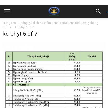
Trang chủ
Bảng giá dịch vụ khám bệnh, chữa bệnh (đối tượng không
BHYT)
ko bhyt 5 of 7
ko bhyt 5 of 7