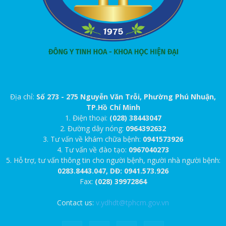
Địa chỉ:
Số 273 - 275 Nguyễn Văn Trỗi, Phường Phú Nhuận,
TP.Hồ Chí Minh
1. Điện thoại:
(028) 38443047
2. Đường dây nóng:
0964392632
3. Tư vấn về khám chữa bệnh:
0941573926
4. Tư vấn về đào tạo:
0967040273
5. Hỗ trợ, tư vấn thông tin cho người bệnh, người nhà người bệnh:
0283.8443.047, DĐ: 0941.573.926
Fax:
(028) 39972864
Contact us:
v.ydhdt@tphcm.gov.vn