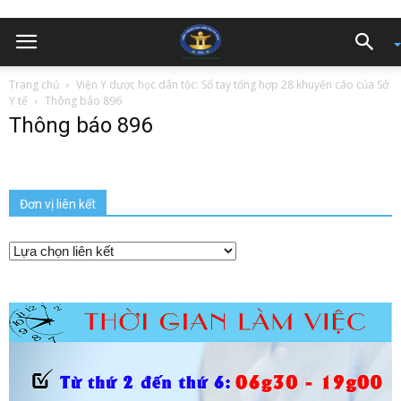
Trang chủ
Viện Y dược học dân tộc: Sổ tay tổng hợp 28 khuyến cáo của Sở
Y tế
Thông báo 896
Thông báo 896
Đơn vị liên kết