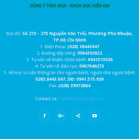
Địa chỉ:
Số 273 - 275 Nguyễn Văn Trỗi, Phường Phú Nhuận,
TP.Hồ Chí Minh
1. Điện thoại:
(028) 38443047
2. Đường dây nóng:
0964392632
3. Tư vấn về khám chữa bệnh:
0941573926
4. Tư vấn về đào tạo:
0967040273
5. Hỗ trợ, tư vấn thông tin cho người bệnh, người nhà người bệnh:
0283.8443.047, DĐ: 0941.573.926
Fax:
(028) 39972864
Contact us:
v.ydhdt@tphcm.gov.vn