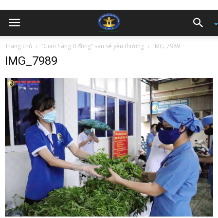
Trang chủ
“Gian hàng 0 đồng” san sẻ yêu thương
IMG_7989
IMG_7989