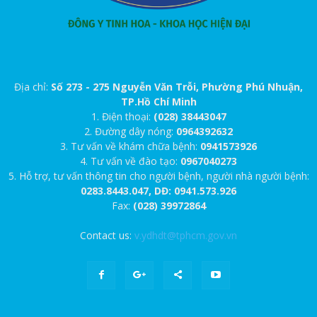
Địa chỉ:
Số 273 - 275 Nguyễn Văn Trỗi, Phường Phú Nhuận,
TP.Hồ Chí Minh
1. Điện thoại:
(028) 38443047
2. Đường dây nóng:
0964392632
3. Tư vấn về khám chữa bệnh:
0941573926
4. Tư vấn về đào tạo:
0967040273
5. Hỗ trợ, tư vấn thông tin cho người bệnh, người nhà người bệnh:
0283.8443.047, DĐ: 0941.573.926
Fax:
(028) 39972864
Contact us:
v.ydhdt@tphcm.gov.vn