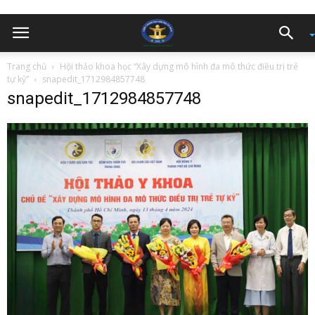
Trang chủ
Hội thảo khoa học “Xây dựng mô hình đa mô thức điều trị trẻ
tự kỷ”
snapedit_1712984857748
snapedit_1712984857748