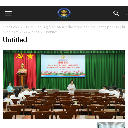
Trang chủ
Hội thi Bác Sĩ giỏi tại Viện Y dược học dân tộc Thành phố Hồ Chí
Minh năm 2022 – 2023
Untitled
Untitled