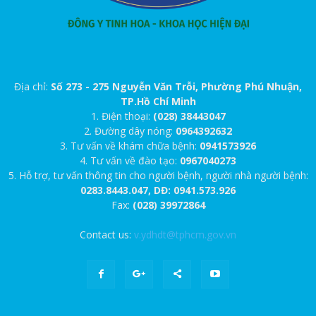
Địa chỉ:
Số 273 - 275 Nguyễn Văn Trỗi, Phường Phú Nhuận,
TP.Hồ Chí Minh
1. Điện thoại:
(028) 38443047
2. Đường dây nóng:
0964392632
3. Tư vấn về khám chữa bệnh:
0941573926
4. Tư vấn về đào tạo:
0967040273
5. Hỗ trợ, tư vấn thông tin cho người bệnh, người nhà người bệnh:
0283.8443.047, DĐ: 0941.573.926
Fax:
(028) 39972864
Contact us:
v.ydhdt@tphcm.gov.vn