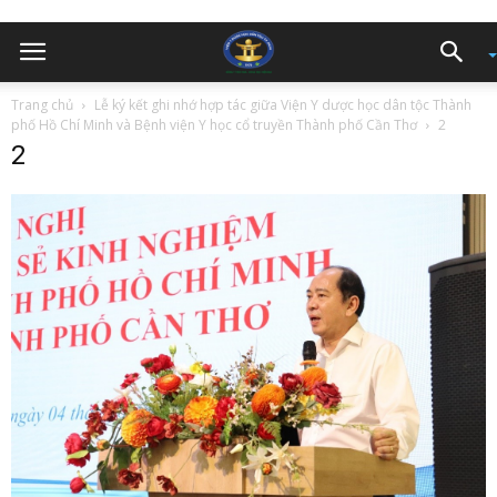
Trang chủ
Lễ ký kết ghi nhớ hợp tác giữa Viện Y dược học dân tộc Thành
phố Hồ Chí Minh và Bệnh viện Y học cổ truyền Thành phố Cần Thơ
2
2