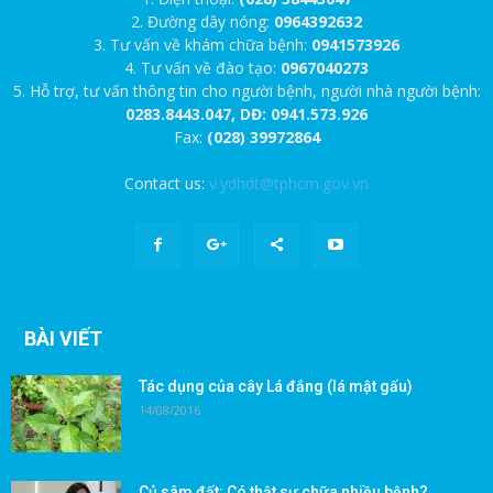
2. Đường dây nóng:
0964392632
3. Tư vấn về khám chữa bệnh:
0941573926
4. Tư vấn về đào tạo:
0967040273
5. Hỗ trợ, tư vấn thông tin cho người bệnh, người nhà người bệnh:
0283.8443.047, DĐ: 0941.573.926
Fax:
(028) 39972864
Contact us:
v.ydhdt@tphcm.gov.vn
BÀI VIẾT
Tác dụng của cây Lá đắng (lá mật gấu)
14/08/2016
Củ sâm đất: Có thật sự chữa nhiều bệnh?