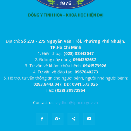
Địa chỉ:
Số 273 - 275 Nguyễn Văn Trỗi, Phường Phú Nhuận,
TP.Hồ Chí Minh
1. Điện thoại:
(028) 38443047
2. Đường dây nóng:
0964392632
3. Tư vấn về khám chữa bệnh:
0941573926
4. Tư vấn về đào tạo:
0967040273
5. Hỗ trợ, tư vấn thông tin cho người bệnh, người nhà người bệnh:
0283.8443.047, DĐ: 0941.573.926
Fax:
(028) 39972864
Contact us:
v.ydhdt@tphcm.gov.vn