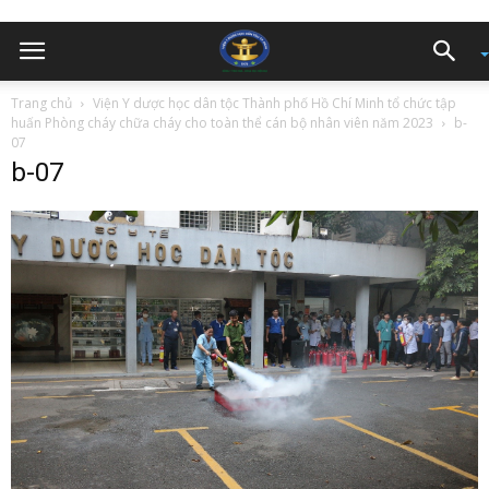
Trang chủ
Viện Y dược học dân tộc Thành phố Hồ Chí Minh tổ chức tập
huấn Phòng cháy chữa cháy cho toàn thể cán bộ nhân viên năm 2023
b-
07
b-07