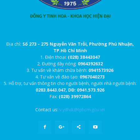
Địa chỉ:
Số 273 - 275 Nguyễn Văn Trỗi, Phường Phú Nhuận,
TP.Hồ Chí Minh
1. Điện thoại:
(028) 38443047
2. Đường dây nóng:
0964392632
3. Tư vấn về khám chữa bệnh:
0941573926
4. Tư vấn về đào tạo:
0967040273
5. Hỗ trợ, tư vấn thông tin cho người bệnh, người nhà người bệnh:
0283.8443.047, DĐ: 0941.573.926
Fax:
(028) 39972864
Contact us:
v.ydhdt@tphcm.gov.vn