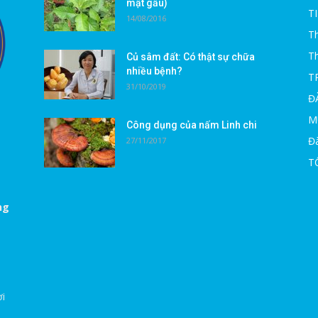
mật gấu)
T
14/08/2016
Th
T
Củ sâm đất: Có thật sự chữa
nhiều bệnh?
T
31/10/2019
Đ
M
Công dụng của nấm Linh chi
Đà
27/11/2017
T
ng
ời