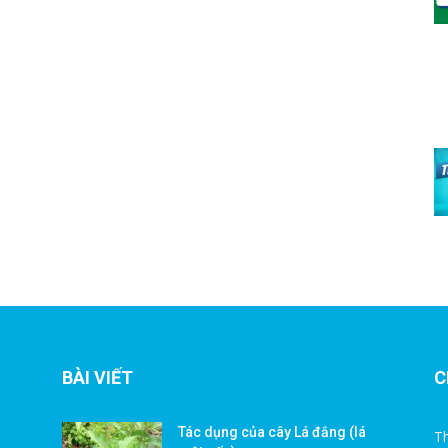
BÀI VIẾT
C
Tác dụng của cây Lá đắng (lá
Th