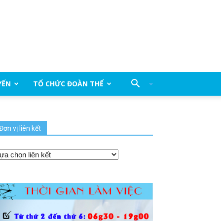
YẾN
TỔ CHỨC ĐOÀN THỂ
Đơn vị liên kết