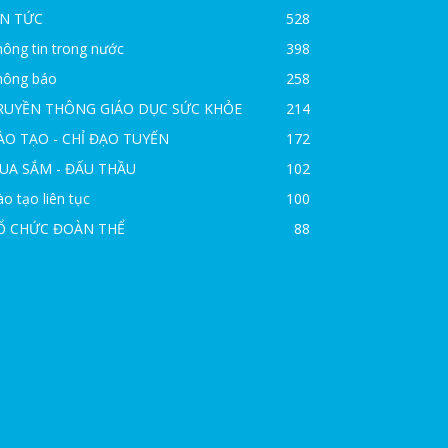
IN TỨC
528
ông tin trong nước
398
hông báo
258
RUYỀN THÔNG GIÁO DỤC SỨC KHỎE
214
ÀO TẠO - CHỈ ĐẠO TUYẾN
172
UA SẮM - ĐẤU THẦU
102
o tạo liên tục
100
Ổ CHỨC ĐOÀN THỂ
88