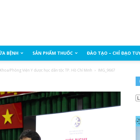
ỮA BỆNH
SẢN PHẨM THUỐC
ĐÀO TẠO – CHỈ ĐẠO TU
Khoa/Phòng Viện Y dược học dân tộc TP. Hồ Chí Minh
IMG_9667