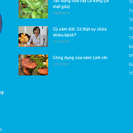
Tác dụng của cây Lá đắng (lá
Th
mật gấu)
T
14/08/2016
Th
T
Củ sâm đất: Có thật sự chữa
nhiều bệnh?
T
31/10/2019
Đ
M
Công dụng của nấm Linh chi
Đà
27/11/2017
T
ng
ời