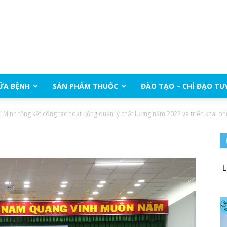
ỮA BỆNH
SẢN PHẨM THUỐC
ĐÀO TẠO – CHỈ ĐẠO TU
 Minh tổng kết công tác hoạt động quản lý chất lượng năm 2022 và triển khai 