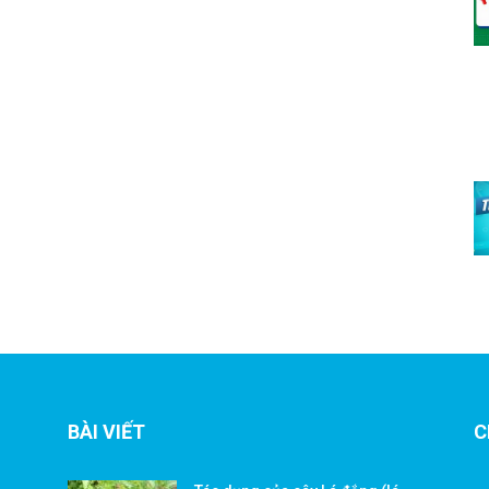
BÀI VIẾT
C