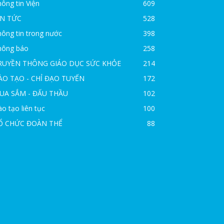
ông tin Viện
609
IN TỨC
528
ông tin trong nước
398
hông báo
258
RUYỀN THÔNG GIÁO DỤC SỨC KHỎE
214
ÀO TẠO - CHỈ ĐẠO TUYẾN
172
UA SẮM - ĐẤU THẦU
102
o tạo liên tục
100
Ổ CHỨC ĐOÀN THỂ
88