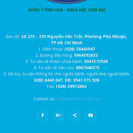
Địa chỉ:
Số 273 - 275 Nguyễn Văn Trỗi, Phường Phú Nhuận,
TP.Hồ Chí Minh
1. Điện thoại:
(028) 38443047
2. Đường dây nóng:
0964392632
3. Tư vấn về khám chữa bệnh:
0941573926
4. Tư vấn về đào tạo:
0967040273
5. Hỗ trợ, tư vấn thông tin cho người bệnh, người nhà người bệnh:
0283.8443.047, DĐ: 0941.573.926
Fax:
(028) 39972864
Contact us:
v.ydhdt@tphcm.gov.vn