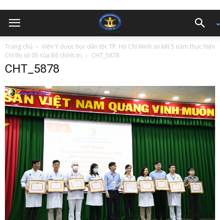
Trang chủ
Viện Y dược học dân tộc TP. Hồ Chí Minh sơ kết 5 năm thực hiện
Chỉ thị số 05 của Bộ chính trị
CHT_5878
CHT_5878