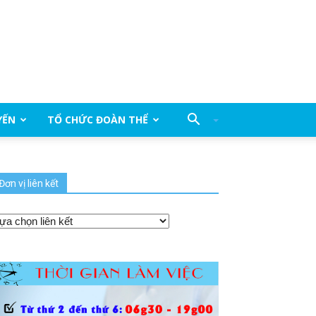
YẾN
TỔ CHỨC ĐOÀN THỂ
Đơn vị liên kết