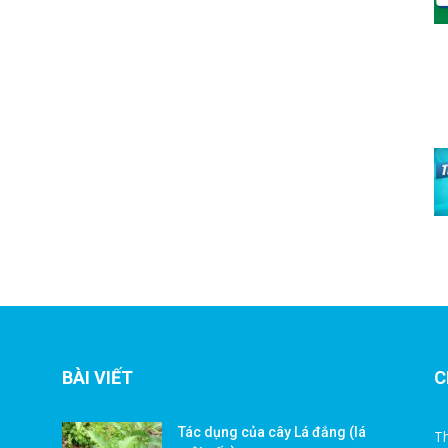
BÀI VIẾT
C
Tác dụng của cây Lá đắng (lá
Th