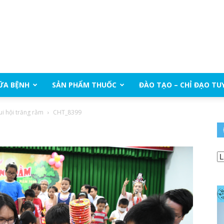
ỮA BỆNH
SẢN PHẨM THUỐC
ĐÀO TẠO – CHỈ ĐẠO TU
ui hội trăng rằm
CHT_8399