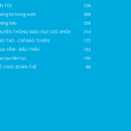
IN TỨC
528
ông tin trong nước
398
hông báo
258
RUYỀN THÔNG GIÁO DỤC SỨC KHỎE
214
ÀO TẠO - CHỈ ĐẠO TUYẾN
172
UA SẮM - ĐẤU THẦU
102
o tạo liên tục
100
Ổ CHỨC ĐOÀN THỂ
88