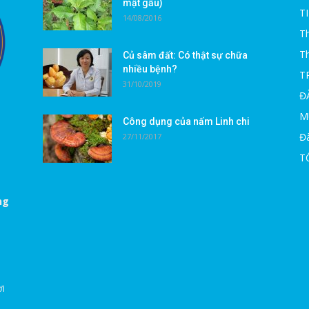
mật gấu)
T
14/08/2016
Th
T
Củ sâm đất: Có thật sự chữa
nhiều bệnh?
T
31/10/2019
Đ
M
Công dụng của nấm Linh chi
Đà
27/11/2017
T
ng
ời