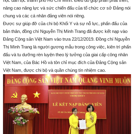
học dân tộc thành phố Hồ Chí Minh. Điều đó góp phần phát triển,
nâng cao năng lực và sức chiến đấu của tổ chức cơ sở Đảng nói
chung và các cá nhân đảng viên nói riêng.
Được sự giúp đỡ của chi bộ Khối Y và sự nỗ lực, phấn đấu của
bản thân, đồng chí Nguyễn Thị Minh Trang đã được kết nạp vào
Đảng Cộng sản Việt Nam vào trưa 22/12/2019. Đồng chí Nguyễn
Thị Minh Trang là người gương mẫu trong công việc, kiên trì phấn
đấu và tu dưỡng rèn luyện theo lý tưởng của giai cấp công nhân
Việt Nam, của Bác Hồ và tôn chỉ mục đích của Đảng Cộng sản
Việt Nam, được chi bộ và quần chúng tín nhiệm cao.