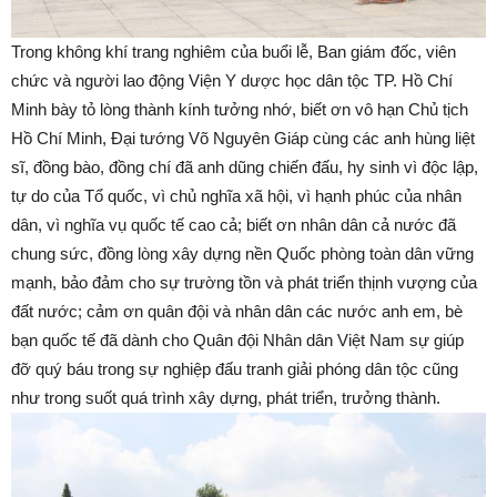
Trong không khí trang nghiêm của buổi lễ, Ban giám đốc, viên
chức và người lao động Viện Y dược học dân tộc TP. Hồ Chí
Minh bày tỏ lòng thành kính tưởng nhớ, biết ơn vô hạn Chủ tịch
Hồ Chí Minh, Đại tướng Võ Nguyên Giáp cùng các anh hùng liệt
sĩ, đồng bào, đồng chí đã anh dũng chiến đấu, hy sinh vì độc lập,
tự do của Tổ quốc, vì chủ nghĩa xã hội, vì hạnh phúc của nhân
dân, vì nghĩa vụ quốc tế cao cả; biết ơn nhân dân cả nước đã
chung sức, đồng lòng xây dựng nền Quốc phòng toàn dân vững
mạnh, bảo đảm cho sự trường tồn và phát triển thịnh vượng của
đất nước; cảm ơn quân đội và nhân dân các nước anh em, bè
bạn quốc tế đã dành cho Quân đội Nhân dân Việt Nam sự giúp
đỡ quý báu trong sự nghiệp đấu tranh giải phóng dân tộc cũng
như trong suốt quá trình xây dựng, phát triển, trưởng thành.