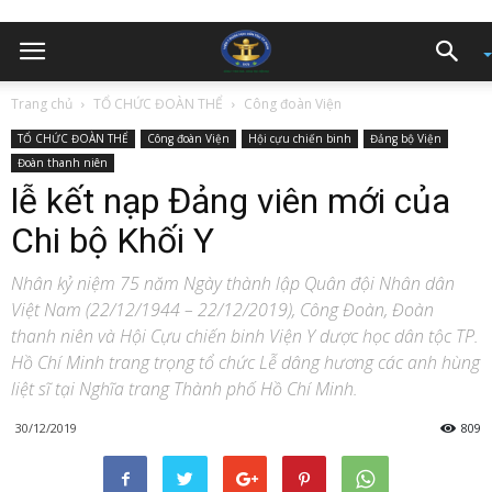
Trang chủ
TỔ CHỨC ĐOÀN THỂ
Công đoàn Viện
TỔ CHỨC ĐOÀN THỂ
Công đoàn Viện
Hội cựu chiến binh
Đảng bộ Viện
Đoàn thanh niên
lễ kết nạp Đảng viên mới của
Chi bộ Khối Y
Nhân kỷ niệm 75 năm Ngày thành lập Quân đội Nhân dân
Việt Nam (22/12/1944 – 22/12/2019), Công Đoàn, Đoàn
thanh niên và Hội Cựu chiến binh Viện Y dược học dân tộc TP.
Hồ Chí Minh trang trọng tổ chức Lễ dâng hương các anh hùng
liệt sĩ tại Nghĩa trang Thành phố Hồ Chí Minh.
30/12/2019
809