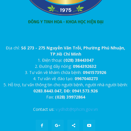
Địa chỉ:
Số 273 - 275 Nguyễn Văn Trỗi, Phường Phú Nhuận,
TP.Hồ Chí Minh
1. Điện thoại:
(028) 38443047
2. Đường dây nóng:
0964392632
3. Tư vấn về khám chữa bệnh:
0941573926
4. Tư vấn về đào tạo:
0967040273
5. Hỗ trợ, tư vấn thông tin cho người bệnh, người nhà người bệnh:
0283.8443.047, DĐ: 0941.573.926
Fax:
(028) 39972864
Contact us:
v.ydhdt@tphcm.gov.vn