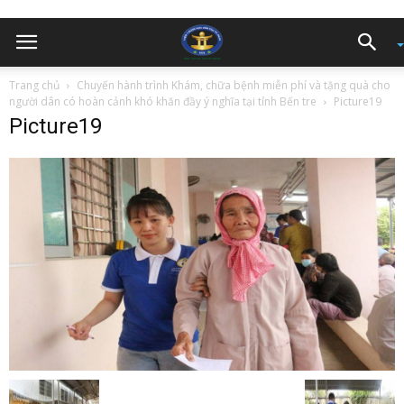
Trang chủ
Chuyến hành trình Khám, chữa bệnh miễn phí và tặng quà cho
người dân có hoàn cảnh khó khăn đầy ý nghĩa tại tỉnh Bến tre
Picture19
Picture19