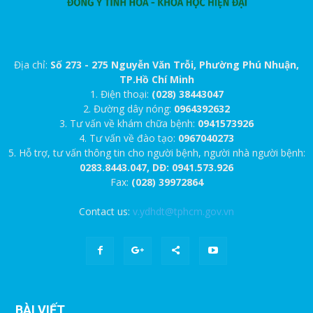
Địa chỉ:
Số 273 - 275 Nguyễn Văn Trỗi, Phường Phú Nhuận,
TP.Hồ Chí Minh
1. Điện thoại:
(028) 38443047
2. Đường dây nóng:
0964392632
3. Tư vấn về khám chữa bệnh:
0941573926
4. Tư vấn về đào tạo:
0967040273
5. Hỗ trợ, tư vấn thông tin cho người bệnh, người nhà người bệnh:
0283.8443.047, DĐ: 0941.573.926
Fax:
(028) 39972864
Contact us:
v.ydhdt@tphcm.gov.vn
BÀI VIẾT