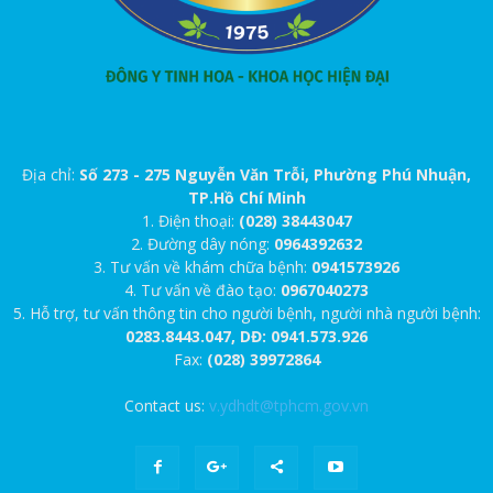
Địa chỉ:
Số 273 - 275 Nguyễn Văn Trỗi, Phường Phú Nhuận,
TP.Hồ Chí Minh
1. Điện thoại:
(028) 38443047
2. Đường dây nóng:
0964392632
3. Tư vấn về khám chữa bệnh:
0941573926
4. Tư vấn về đào tạo:
0967040273
5. Hỗ trợ, tư vấn thông tin cho người bệnh, người nhà người bệnh:
0283.8443.047, DĐ: 0941.573.926
Fax:
(028) 39972864
Contact us:
v.ydhdt@tphcm.gov.vn