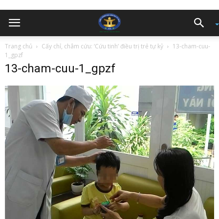
Trang chủ
Cấy chỉ, châm cứu: ‘Cứu tinh’ điều trị trẻ tự kỷ
13-cham-cuu-
1_gpzf
13-cham-cuu-1_gpzf