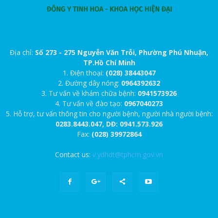
Địa chỉ:
Số 273 - 275 Nguyễn Văn Trỗi, Phường Phú Nhuận,
TP.Hồ Chí Minh
1. Điện thoại:
(028) 38443047
2. Đường dây nóng:
0964392632
3. Tư vấn về khám chữa bệnh:
0941573926
4. Tư vấn về đào tạo:
0967040273
5. Hỗ trợ, tư vấn thông tin cho người bệnh, người nhà người bệnh:
0283.8443.047, DĐ: 0941.573.926
Fax:
(028) 39972864
Contact us:
v.ydhdt@tphcm.gov.vn