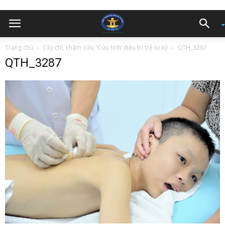
Trang chủ
Cấy chỉ, châm cứu: ‘Cứu tinh’ điều trị trẻ tự kỷ
QTH_3287
QTH_3287