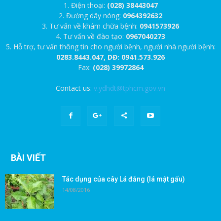
1. Điện thoại:
(028) 38443047
2. Đường dây nóng:
0964392632
3. Tư vấn về khám chữa bệnh:
0941573926
4. Tư vấn về đào tạo:
0967040273
5. Hỗ trợ, tư vấn thông tin cho người bệnh, người nhà người bệnh:
0283.8443.047, DĐ: 0941.573.926
Fax:
(028) 39972864
Contact us:
v.ydhdt@tphcm.gov.vn
BÀI VIẾT
Tác dụng của cây Lá đắng (lá mật gấu)
14/08/2016