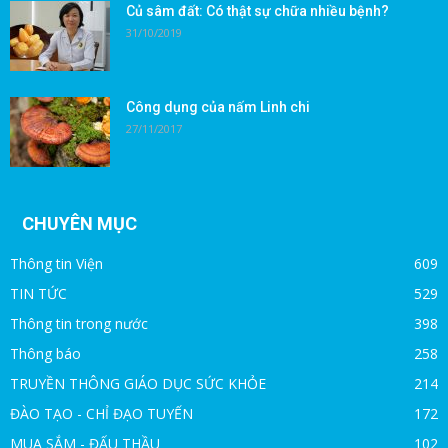
Củ sâm đất: Có thật sự chữa nhiều bệnh?
31/10/2019
Công dụng của nấm Linh chi
27/11/2017
CHUYÊN MỤC
Thông tin Viện
609
TIN TỨC
529
Thông tin trong nước
398
Thông báo
258
TRUYỀN THÔNG GIÁO DỤC SỨC KHỎE
214
ĐÀO TẠO - CHỈ ĐẠO TUYẾN
172
MUA SẮM - ĐẤU THẦU
102