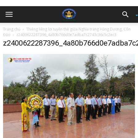
Trang chủ
Thiêng liêng lời tuyên thệ giữa Nghĩa trang Hàng Dương, Côn
Đảo
z2400622287396_4a80b766d0e7adba7c2743c36c5c2ec3
z2400622287396_4a80b766d0e7adba7c