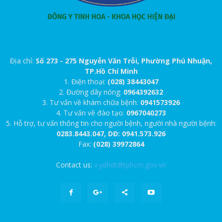
Địa chỉ:
Số 273 - 275 Nguyễn Văn Trỗi, Phường Phú Nhuận,
TP.Hồ Chí Minh
1. Điện thoại:
(028) 38443047
2. Đường dây nóng:
0964392632
3. Tư vấn về khám chữa bệnh:
0941573926
4. Tư vấn về đào tạo:
0967040273
5. Hỗ trợ, tư vấn thông tin cho người bệnh, người nhà người bệnh:
0283.8443.047, DĐ: 0941.573.926
Fax:
(028) 39972864
Contact us:
v.ydhdt@tphcm.gov.vn