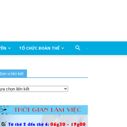
YẾN
TỔ CHỨC ĐOÀN THỂ
Đơn vị liên kết