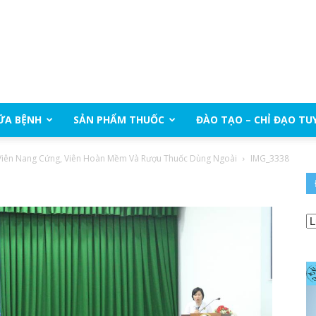
ỮA BỆNH
SẢN PHẨM THUỐC
ĐÀO TẠO – CHỈ ĐẠO TU
 Viên Nang Cứng, Viên Hoàn Mềm Và Rượu Thuốc Dùng Ngoài
IMG_3338