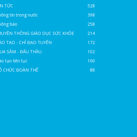
IN TỨC
528
ông tin trong nước
398
hông báo
258
RUYỀN THÔNG GIÁO DỤC SỨC KHỎE
214
ÀO TẠO - CHỈ ĐẠO TUYẾN
172
UA SẮM - ĐẤU THẦU
102
o tạo liên tục
100
Ổ CHỨC ĐOÀN THỂ
88