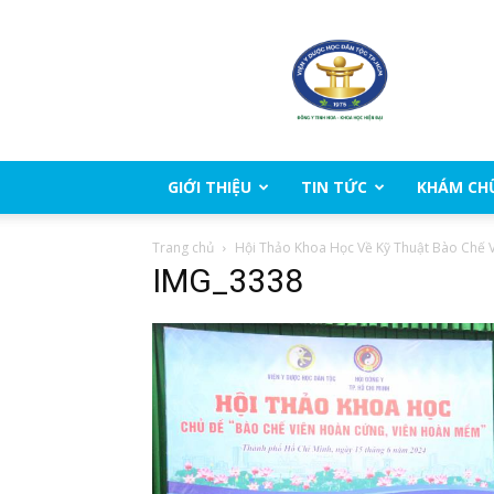
Viện
Y
Dược
học
dân
tộc
Thành
GIỚI THIỆU
TIN TỨC
KHÁM CH
phố
Hồ
Trang chủ
Hội Thảo Khoa Học Về Kỹ Thuật Bào Chế
Chí
IMG_3338
Minh