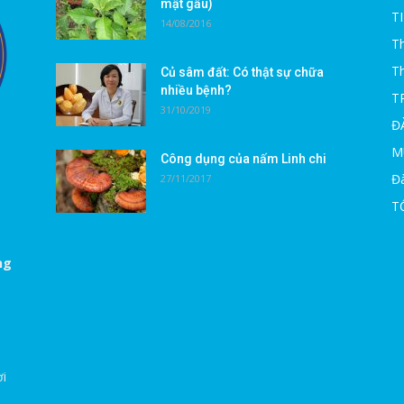
mật gấu)
T
14/08/2016
Th
T
Củ sâm đất: Có thật sự chữa
nhiều bệnh?
T
31/10/2019
Đ
M
Công dụng của nấm Linh chi
Đà
27/11/2017
T
ng
ời