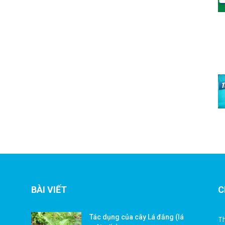
BÀI VIẾT
C
Tác dụng của cây Lá đắng (lá
Th