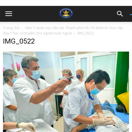
Trang chủ
Viện Y dược học dân tộc Thành phố Hồ Chí Minh tổ chức lớp
dạy Y học cổ truyền cho người nước ngoài
IMG_0522
IMG_0522