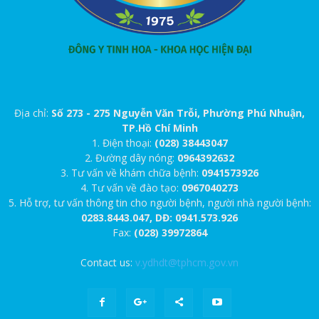
Địa chỉ:
Số 273 - 275 Nguyễn Văn Trỗi, Phường Phú Nhuận,
TP.Hồ Chí Minh
1. Điện thoại:
(028) 38443047
2. Đường dây nóng:
0964392632
3. Tư vấn về khám chữa bệnh:
0941573926
4. Tư vấn về đào tạo:
0967040273
5. Hỗ trợ, tư vấn thông tin cho người bệnh, người nhà người bệnh:
0283.8443.047, DĐ: 0941.573.926
Fax:
(028) 39972864
Contact us:
v.ydhdt@tphcm.gov.vn