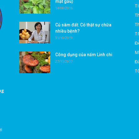
mật gấu)
T
14/08/2016
Th
T
Củ sâm đất: Có thật sự chữa
nhiều bệnh?
T
31/10/2019
Đ
M
Công dụng của nấm Linh chi
Đà
27/11/2017
T
ng
ời