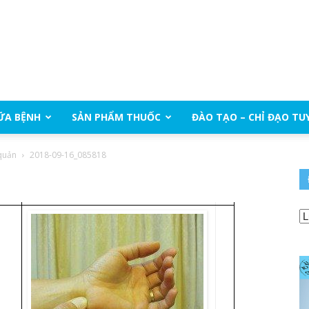
ỮA BỆNH
SẢN PHẨM THUỐC
ĐÀO TẠO – CHỈ ĐẠO TU
 quản
2018-09-16_085818