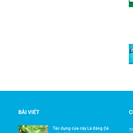
BÀI VIẾT
C
Tác dụng của cây Lá đắng (lá
Th