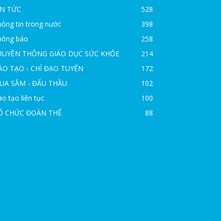
IN TỨC
528
ông tin trong nước
398
hông báo
258
RUYỀN THÔNG GIÁO DỤC SỨC KHỎE
214
ÀO TẠO - CHỈ ĐẠO TUYẾN
172
UA SẮM - ĐẤU THẦU
102
o tạo liên tục
100
Ổ CHỨC ĐOÀN THỂ
88