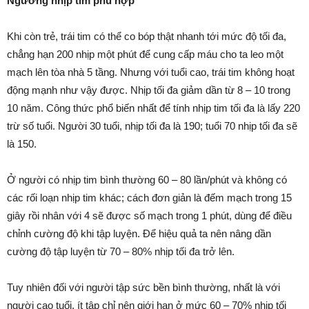
Ngưỡng nhịp tim phù hợp
Khi còn trẻ, trái tim có thể co bóp thật nhanh tới mức độ tối đa,
chẳng hạn 200 nhịp một phút để cung cấp máu cho ta leo một
mạch lên tòa nhà 5 tầng. Nhưng với tuổi cao, trái tim không hoạt
động mạnh như vậy được. Nhịp tối đa giảm dần từ 8 – 10 trong
10 năm. Công thức phổ biến nhất để tính nhịp tim tối đa là lấy 220
trừ số tuổi. Người 30 tuổi, nhịp tối đa là 190; tuổi 70 nhịp tối đa sẽ
là 150.
Ở người có nhịp tim bình thường 60 – 80 lần/phút và không có
các rối loạn nhịp tim khác; cách đơn giản là đếm mạch trong 15
giây rồi nhân với 4 sẽ được số mạch trong 1 phút, dùng để điều
chỉnh cường độ khi tập luyện. Để hiệu quả ta nên nâng dần
cường độ tập luyện từ 70 – 80% nhịp tối đa trở lên.
Tuy nhiên đối với người tập sức bền bình thường, nhất là với
người cao tuổi, ít tập chỉ nên giới hạn ở mức 60 – 70% nhịp tối