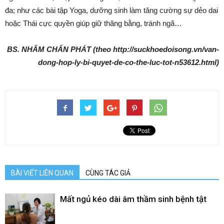
đa; như các bài tập Yoga, dưỡng sinh làm tăng cường sự dẻo dai
hoặc Thái cực quyền giúp giữ thăng bằng, tránh ngã…
BS. NHÂM CHẤN PHÁT (theo http://suckhoedoisong.vn/van-
dong-hop-ly-bi-quyet-de-co-the-luc-tot-n53612.html)
BÀI VIẾT LIÊN QUAN
CÙNG TÁC GIẢ
Mất ngủ kéo dài âm thầm sinh bệnh tật