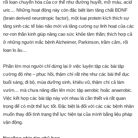
rối loạn chuyển hóa của cơ thể như đường huyết, mỡ máu, acid
uric… Những hoạt động này còn đặc biệt làm tăng chất BDNF
(brain derived neurotropic factor), một loại protein kích thích sự
tăng sinh các tế bào não mới và tăng cường sự linh hoạt của các
nơ-ron thần kinh giúp nâng cao sức khỏe tâm thần; thích hợp cả
ở những người mắc bệnh Alzheimer, Parkinson, trầm cảm, rối
loạn lo âu…
Phần lớn mọi người chỉ dừng lại ở việc luyện tập các bài tập
cường độ nhẹ – phục hồi, thậm chí rất nhẹ như các bài thể dục
buổi sáng, đi bộ, múa dưỡng sinh, khiêu vũ, thậm chí cả làm
vườn… mà chưa nâng dần lên mức tập aerobic hoặc anaerobic.
Việc kết hợp các bài tập này với nhau là cần thiết và rất quan
trọng để có một thể lực tốt. Đặc biệt là đối với các các bệnh nhân
muốn thay đổi tình trạng thể lực hiện tại của mình bằng liệu pháp
vận động.