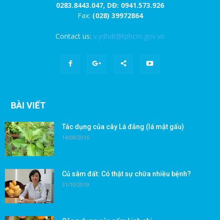
0283.8443.047, DĐ: 0941.573.926
Fax:
(028) 39972864
Contact us:
v.ydhdt@tphcm.gov.vn
BÀI VIẾT
Tác dụng của cây Lá đắng (lá mật gấu)
14/08/2016
Củ sâm đất: Có thật sự chữa nhiều bệnh?
31/10/2019