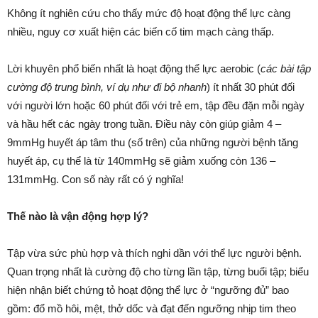
Không ít nghiên cứu cho thấy mức độ hoạt động thể lực càng
nhiều, nguy cơ xuất hiện các biến cố tim mạch càng thấp.
Lời khuyên phổ biến nhất là hoạt động thể lực aerobic (
các bài tập
cường độ trung bình, ví dụ như đi bộ nhanh
) ít nhất 30 phút đối
với người lớn hoặc 60 phút đối với trẻ em, tập đều đặn mỗi ngày
và hầu hết các ngày trong tuần. Điều này còn giúp giảm 4 –
9mmHg huyết áp tâm thu (số trên) của những người bệnh tăng
huyết áp, cụ thể là từ 140mmHg sẽ giảm xuống còn 136 –
131mmHg. Con số này rất có ý nghĩa!
Thế nào là vận động hợp lý?
Tập vừa sức phù hợp và thích nghi dần với thể lực người bệnh.
Quan trọng nhất là cường độ cho từng lần tập, từng buổi tập; biểu
hiện nhận biết chứng tỏ hoạt động thể lực ở “ngưỡng đủ” bao
gồm: đổ mồ hôi, mệt, thở dốc và đạt đến ngưỡng nhịp tim theo