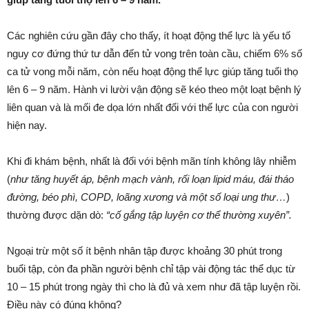
giúp tăng tuổi thọ lên 6 – 9 năm.
Các nghiên cứu gần đây cho thấy, ít hoạt động thể lực là yếu tố
nguy cơ đứng thứ tư dẫn đến tử vong trên toàn cầu, chiếm 6% số
ca tử vong mỗi năm, còn nếu hoạt động thể lực giúp tăng tuổi thọ
lên 6 – 9 năm. Hành vi lười vận động sẽ kéo theo một loạt bệnh lý
liên quan và là mối đe dọa lớn nhất đối với thể lực của con người
hiện nay.
Khi đi khám bệnh, nhất là đối với bệnh mãn tính không lây nhiễm
(
như tăng huyết áp, bệnh mạch vành, rối loạn lipid máu, đái tháo
đường, béo phì, COPD, loãng xương và một số loại ung thư…
)
thường được dặn dò:
“cố gắng tập luyện cơ thể thường xuyên”.
Ngoại trừ một số ít bệnh nhân tập được khoảng 30 phút trong
buổi tập, còn đa phần người bệnh chỉ tập vài động tác thể dục từ
10 – 15 phút trong ngày thì cho là đủ và xem như đã tập luyện rồi.
Điều này có đúng không?