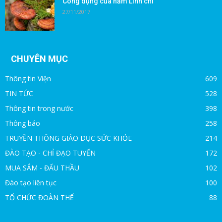
Công dụng của nấm Linh chi
27/11/2017
CHUYÊN MỤC
Thông tin Viện
609
TIN TỨC
528
Thông tin trong nước
398
Thông báo
258
TRUYỀN THÔNG GIÁO DỤC SỨC KHỎE
214
ĐÀO TẠO - CHỈ ĐẠO TUYẾN
172
MUA SẮM - ĐẤU THẦU
102
Đào tạo liên tục
100
TỔ CHỨC ĐOÀN THỂ
88