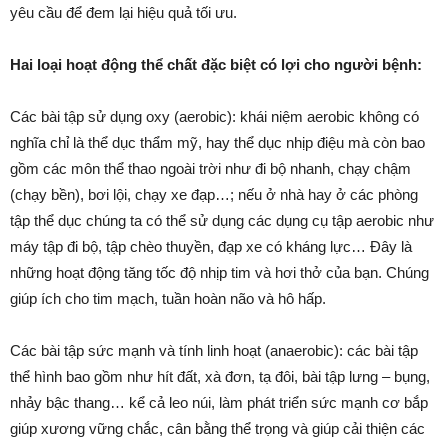
yêu cầu để đem lại hiệu quả tối ưu.
Hai loại hoạt động thể chất đặc biệt có lợi cho người bệnh:
Các bài tập sử dụng oxy (aerobic): khái niệm aerobic không có
nghĩa chỉ là thể dục thẩm mỹ, hay thể dục nhịp điệu mà còn bao
gồm các môn thể thao ngoài trời như đi bộ nhanh, chạy chậm
(chạy bền), bơi lội, chạy xe đạp…; nếu ở nhà hay ở các phòng
tập thể dục chúng ta có thể sử dụng các dụng cụ tập aerobic như
máy tập đi bộ, tập chèo thuyền, đạp xe có kháng lực… Đây là
những hoạt động tăng tốc độ nhịp tim và hơi thở của bạn. Chúng
giúp ích cho tim mạch, tuần hoàn não và hô hấp.
Các bài tập sức mạnh và tính linh hoạt (anaerobic): các bài tập
thể hình bao gồm như hít đất, xà đơn, tạ đôi, bài tập lưng – bụng,
nhảy bậc thang… kể cả leo núi, làm phát triển sức mạnh cơ bắp
giúp xương vững chắc, cân bằng thể trọng và giúp cải thiện các